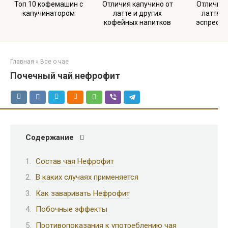
Топ 10 кофемашин с
Отличия капучино от
Отличия 
капучинатором
латте и других
латте м
кофейных напитков
эспрессо
Главная
»
Все о чае
Почечный чай нефрофит
Содержание
Состав чая Нефрофит
В каких случаях применяется
Как заваривать Нефрофит
Побочные эффекты
Противопоказания к употреблению чая